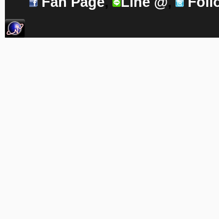
Fan Page
,
Line @
,
Foll