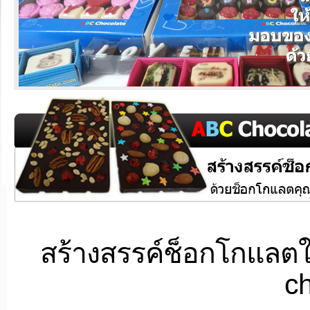
สร้างสรรค์ช็อกโกแลตใ
c